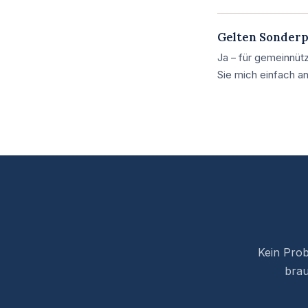
Gelten Sonderpr
Ja – für gemeinnüt
Sie mich einfach an
Kein Prob
brau