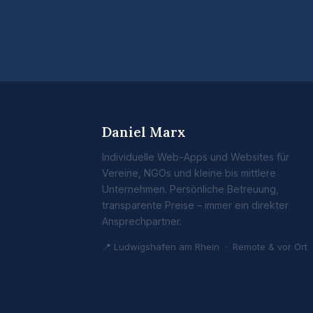
Daniel Marx
Individuelle Web-Apps und Websites für
Vereine, NGOs und kleine bis mittlere
Unternehmen. Persönliche Betreuung,
transparente Preise – immer ein direkter
Ansprechpartner.
📍 Ludwigshafen am Rhein · Remote & vor Ort