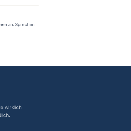
onen an. Sprechen
e wirklich
lich.