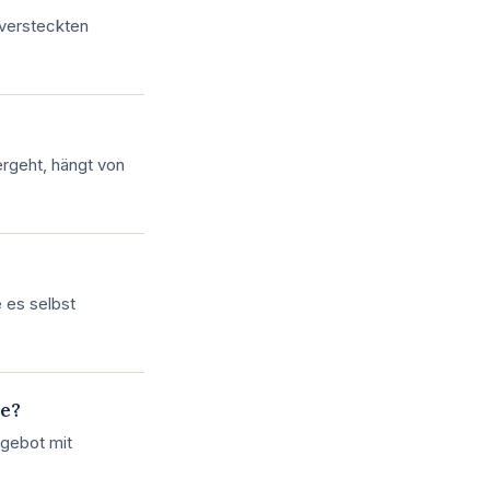
 versteckten
ergeht, hängt von
e es selbst
ge?
ngebot mit