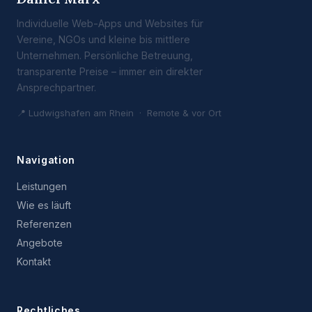
Individuelle Web-Apps und Websites für
Vereine, NGOs und kleine bis mittlere
Unternehmen. Persönliche Betreuung,
transparente Preise – immer ein direkter
Ansprechpartner.
📍 Ludwigshafen am Rhein · Remote & vor Ort
Navigation
Leistungen
Wie es läuft
Referenzen
Angebote
Kontakt
Rechtliches