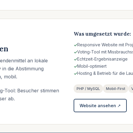
Was umgesetzt wurde:
Responsive Website mit Proj
fen
Voting-Tool mit Missbrauchs
Echtzeit-Ergebnisanzeige
ndenmittel an lokale
Mobil-optimiert
y in die Abstimmung
Hosting & Betrieb für die Lau
, mobil.
PHP / MySQL
Mobil-First
ing-Tool: Besucher stimmen
ser ab.
Website ansehen ↗